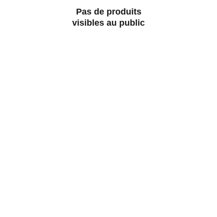
Pas de produits
visibles au public
Modellbahntek
Découvrez notre passion pour les trains 
miniatures.