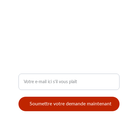
CONTACT
info@modellbahntek.ch
I.H. Radulescu 121 B 105600 Campina
Roumanie
+40 74 125 78 88 uniquement par WhatsApp
SUIVI
Entrez votre adresse e-mail
Soumettre votre demande maintenant
© 2025. All rights reserved.