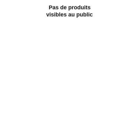
Pas de produits
visibles au public
Modellbahntek
Découvrez notre passion pour les trains 
miniatures.