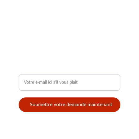
CONTACT
info@modellbahntek.ch
I.H. Radulescu 121 B 105600 Campina
Roumanie
+40 74 125 78 88 uniquement par WhatsApp
SUIVI
Entrez votre adresse e-mail
Soumettre votre demande maintenant
© 2025. All rights reserved.