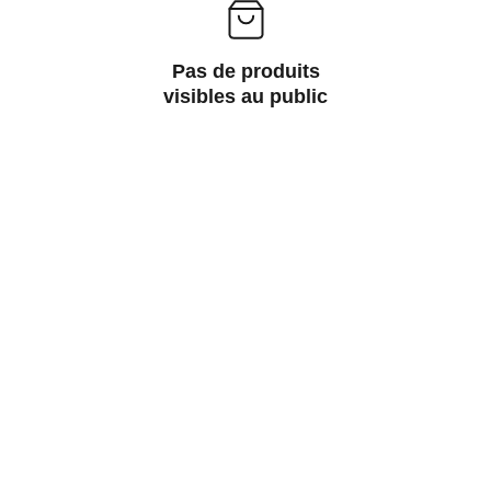
Pas de produits
visibles au public
Modellbahntek
Découvrez notre passion pour les trains 
miniatures.