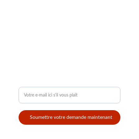
CONTACT
info@modellbahntek.ch
I.H. Radulescu 121 B 105600 Campina
Roumanie
+40 74 125 78 88 uniquement par WhatsApp
SUIVI
Entrez votre adresse e-mail
Soumettre votre demande maintenant